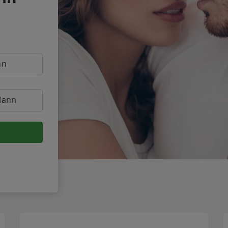
nn
Mann