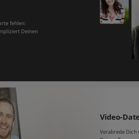
orte fehlen:
ompliziert Deinen
Video-Dat
Verabrede Dich v