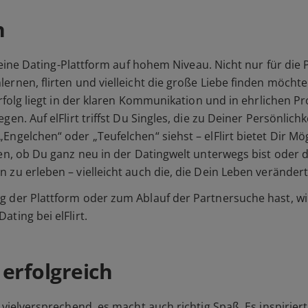
n
eine Dating-Plattform auf hohem Niveau. Nicht nur für die 
rnen, flirten und vielleicht die große Liebe finden möchten
Erfolg liegt in der klaren Kommunikation und in ehrlichen Pr
gen. Auf elFlirt triffst Du Singles, die zu Deiner Persönli
Engelchen“ oder „Teufelchen“ siehst – elFlirt bietet Dir M
fen, ob Du ganz neu in der Datingwelt unterwegs bist oder 
zu erleben – vielleicht auch die, die Dein Leben verändert
 der Plattform oder zum Ablauf der Partnersuche hast, wir
ting bei elFlirt.
erfolgreich
 vielversprechend, es macht auch richtig Spaß. Es inspirier