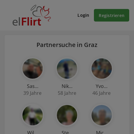
Login
Registrieren
Partnersuche in Graz
Sas…
Nik…
Yvo…
39 Jahre
58 Jahre
46 Jahre
Wil…
Ste…
Mic…